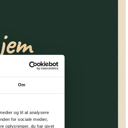
jem
 hjem væk
ner i
Om
 medier og til at analysere
nden for sociale medier,
e oplysninger, du har givet