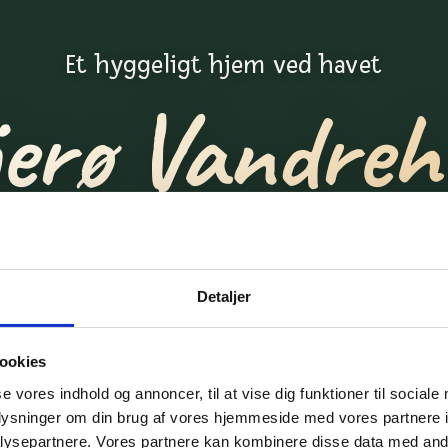
Et hyggeligt hjem ved havet
jerø Vandreh
 hvor havet, marken og skoven mødes finder du et
hjemmet. Plads til både stille morgener og lange afte
Detaljer
fællesrummet.
ookies
Lej værelse
Lej hele vandrehjemmet
se vores indhold og annoncer, til at vise dig funktioner til sociale
oplysninger om din brug af vores hjemmeside med vores partnere i
ysepartnere. Vores partnere kan kombinere disse data med andr